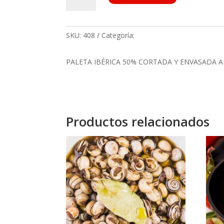
Ibérica
50%
"LA
JABUGUEÑA"
SKU:
408
Categoría:
sin existencias
cortada
(La
PALETA IBÉRICA 50% CORTADA Y ENVASADA A
pieza)
cantidad
Productos relacionados