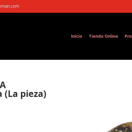
semari.com
Inicio
Tienda Online
Pro
JABUGUEÑA» cortada (La pieza)
LA
(La pieza)