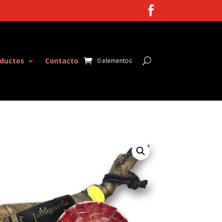

ductos
Contacto
0 elementos