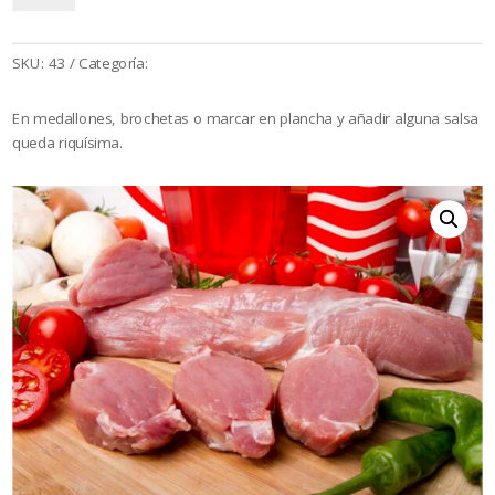
cerdo
(Pieza
700
SKU:
43
Categoría:
Cerdo
gr
aprox)
En medallones, brochetas o marcar en plancha y añadir alguna salsa
cantidad
queda riquísima.